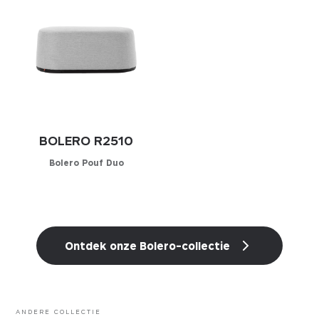
KIES UW STOFFERING
KIES UW STOFFERING
Kunstleder
Kunstleder
Stof
Stof
BOLERO R2510
Bolero Pouf Duo
Configurator
KIES UW STOFFERING
Ontdek onze Bolero-collectie
Kunstleder
Stof
Essentials
Essentials
Deze cookies zijn essentieel voor het functioneren
Marketing
ANDERE COLLECTIE
van de site en kunnen niet worden uitgeschakeld