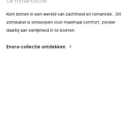
De romantische
BEWAARTERMIJN
DOMEIN
12 maanden
mobitec.be
Kom binnen in een wereld van zachtheid en romantiek... Dit
zitmeubel is ontworpen voor maximaal comfort, zonder
daarbij aan sierlijkheid in te boeten.
Enora-collectie ontdekken