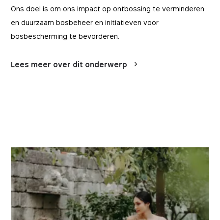
Hierdoor hoeven gebruikers niet bij elk bezoek
13 maanden
mobitec.be
Ons doel is om ons impact op ontbossing te verminderen
aan de website naar hun voorkeuren te
vragen.
en duurzaam bosbeheer en initiatieven voor
BEWAARTERMIJN
DOMEIN
bosbescherming te bevorderen.
12 maanden
mobitec.be
Lees meer over dit onderwerp