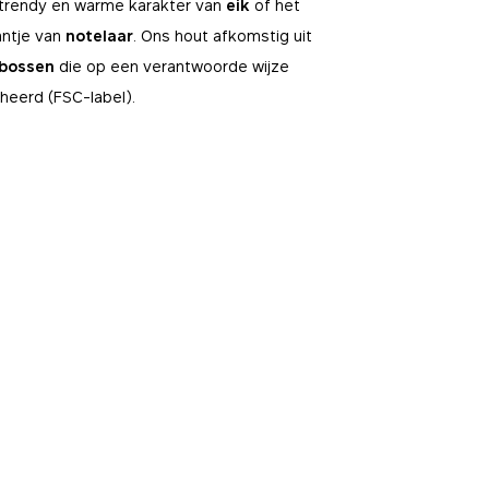
 trendy en warme karakter van
eik
of het
kantje van
notelaar
. Ons hout
afkomstig uit
 bossen
die op een verantwoorde wijze
heerd (FSC-label)
.