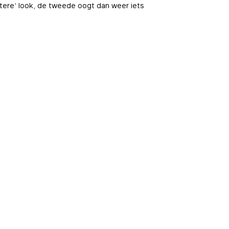
tere’ look, de tweede oogt dan weer iets
Essentials
nze systemen. Ze