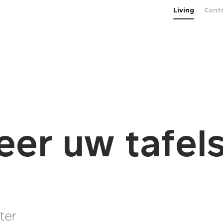
Living
Cont
eer uw tafel
ter