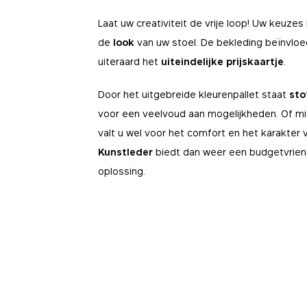
Mark
worden over het alg
zoals het instellen
Laat uw creativiteit de vrije loop! Uw keuzes
deze cookies worde
sommige delen van d
Door het gebruik v
Perf
de
look
van uw stoel. De bekleding beïnvloe
We kunnen ook de ef
uiteraard het
uiteindelijke prijskaartje
.
pll_lang
_fbp
Dankzij deze cooki
terechtkomen. Ze h
Door het uitgebreide kleurenpallet staat
sto
De server slaat de
websites navigeren. 
Gebruikt door Fac
gemakkelijker kunt
voor een veelvoud aan mogelijkheden. Of mi
BEWAARTERMIJN
browser-ID. Het on
anoniem.
12 maanden
valt u wel voor het comfort en het karakter
BEWAARTERMIJN
3 maanden
epic-coo
_ga_E75
Kunstleder
biedt dan weer een budgetvriend
oplossing.
Cookie die de voor
Deze cookie van Go
bezoek aan de web
webanalysedienst 
BEWAARTERMIJN
BEWAARTERMIJN
12 maanden
13 maanden