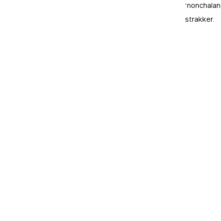
‘nonchalan
strakker.
tials
ssentieel voor het functioneren van de site en kunnen niet worden uitgeschakeld in o