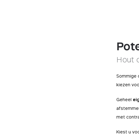
Pot
Hout 
Sommige co
kiezen voo
Geheel
ei
afstemmen
met contr
Kiest u vo