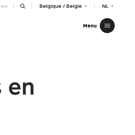
Belgique / Belgie
NL
ract
Sluiten
Menu
s en