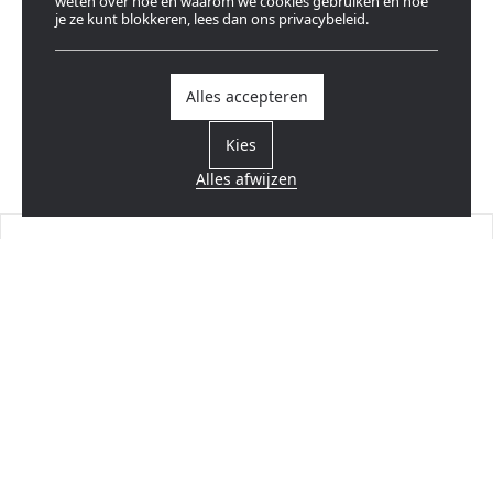
weten over hoe en waarom we cookies gebruiken en hoe
je ze kunt blokkeren, lees dan ons privacybeleid.
Alles accepteren
Kies
Alles afwijzen
Vind een verdeler
Dicht bij u