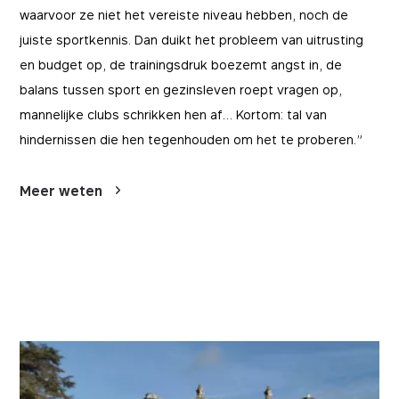
waarvoor ze niet het vereiste niveau hebben, noch de
juiste sportkennis. Dan duikt het probleem van uitrusting
en budget op, de trainingsdruk boezemt angst in, de
balans tussen sport en gezinsleven roept vragen op,
mannelijke clubs schrikken hen af… Kortom: tal van
hindernissen die hen tegenhouden om het te proberen.”
Meer weten
Essentials
Essentials
Deze cookies zijn essentieel voor het functioneren
Marketing
van de site en kunnen niet worden uitgeschakeld
in onze systemen. Ze worden over het algemeen
ingesteld als reactie op handelingen die u verricht
Door het gebruik van deze cookies kunnen we u
Performance
en die een verzoek om diensten inhouden, zoals
advertenties tonen op websites van derden die
het instellen van uw privacyvoorkeuren, inloggen
relevant voor u kunnen zijn. We kunnen ook de
of het invullen van formulieren. U kunt uw
effectiviteit ervan meten.
browser zo instellen dat deze cookies worden
Dankzij deze cookies weten we hoeveel mensen
geblokkeerd of dat u hiervan op de hoogte wordt
onze websites bezoeken en vanuit welke bronnen