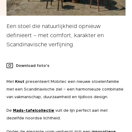
Een stoel die natuurlijkheid opnieuw
definieert – met comfort, karakter en
Scandinavische verfijning.
Download foto's
Met
Knut
presenteert Mobitec een nieuwe stoelenfamilie
met een Scandinavische ziel – een harmonieuze combinatie
van vakmanschap, duurzaamheid en tijdloos design.
De
Mads-tafelcollectie
vult de lijn perfect aan met
dezelfde noordse lichtheid.
Onder de elegante vorm verbergt zich een
innovatieve,