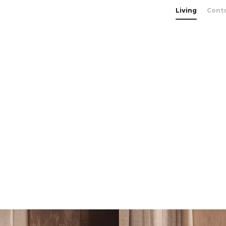
/>
Living
Cont