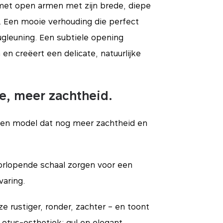
 met open armen met zijn brede, diepe
. Een mooie verhouding die perfect
ugleuning. Een subtiele opening
en creëert een delicate, natuurlijke
e, meer zachtheid.
e een model dat nog meer zachtheid en
oorlopende schaal zorgen voor een
varing.
e rustiger, ronder, zachter – en toont
otus-esthetiek: gul en elegant