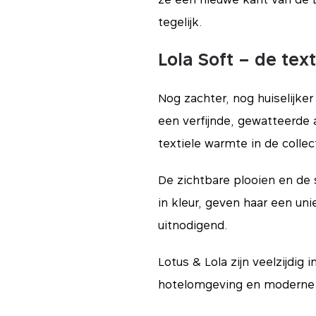
tegelijk.
Lola Soft – de text
Nog zachter, nog huiselijker
een verfijnde, gewatteerde 
textiele warmte in de collect
De zichtbare plooien en de 
in kleur, geven haar een uni
uitnodigend.
Lotus & Lola zijn veelzijdig
tials
hotelomgeving en moderne p
ssentieel voor het functioneren van de site en kunnen niet worden uitgeschakeld in o