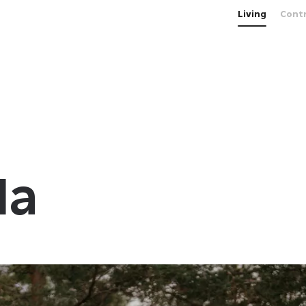
Living
Cont
la