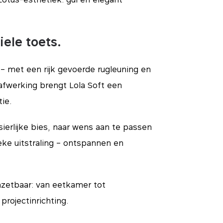
iele toets.
 – met een rijk gevoerde rugleuning en
afwerking brengt Lola Soft een
ie.
sierlijke bies, naar wens aan te passen
eke uitstraling – ontspannen en
 inzetbaar: van eetkamer tot
Essentials
rojectinrichting.
nze systemen. Ze