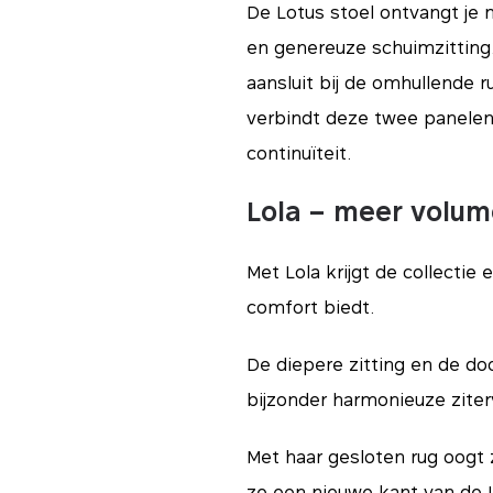
De Lotus stoel ontvangt je
en genereuze schuimzitting
aansluit bij de omhullende r
verbindt deze twee panelen 
continuïteit.
Lola – meer volum
Met Lola krijgt de collecti
comfort biedt.
De diepere zitting en de d
bijzonder harmonieuze ziter
Met haar gesloten rug oogt z
ze een nieuwe kant van de L