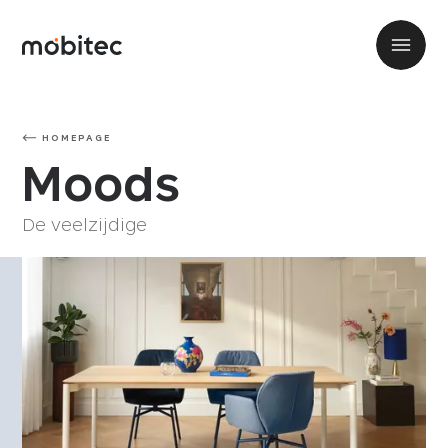
HOMEPAGE
Moods
De veelzijdige