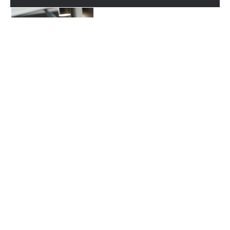
DE DESIGNER
Vincent Dejonghe, Pierre
Wegnez, Pierre-Yves
Dorsimont
Met elke nieuwe editie van de Moods-collectie hebben we
geprobeerd onze grenzen te verleggen door steeds meer
personaliseerbare en exclusieve stoelen en tafels aan te bieden.
Neem de verzameling Moods'16: volgens mijn berekeningen waren
er bij de lancering niet minder dan 300.000 verschillende