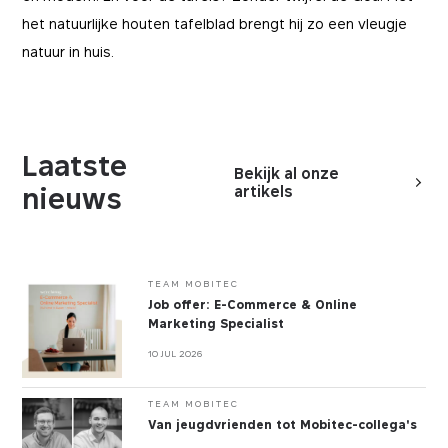
BEWAARTERMIJN
DOMEIN
het natuurlijke houten tafelblad brengt hij zo een vleugje
12 maanden
mobitec.be
natuur in huis.
Laatste
Bekijk al onze
nieuws
artikels
TEAM MOBITEC
Job offer: E-Commerce & Online
Marketing Specialist
10 JUL 2026
TEAM MOBITEC
Van jeugdvrienden tot Mobitec-collega's