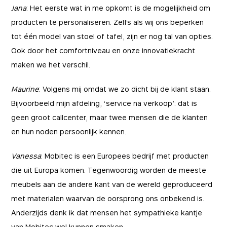
Jana
: Het eerste wat in me opkomt is de mogelijkheid om
producten te personaliseren. Zelfs als wij ons beperken
tot één model van stoel of tafel, zijn er nog tal van opties.
Ook door het comfortniveau en onze innovatiekracht
maken we het verschil.
Maurine
: Volgens mij omdat we zo dicht bij de klant staan.
Bijvoorbeeld mijn afdeling, ‘service na verkoop’: dat is
geen groot callcenter, maar twee mensen die de klanten
en hun noden persoonlijk kennen.
Vanessa
: Mobitec is een Europees bedrijf met producten
die uit Europa komen. Tegenwoordig worden de meeste
meubels aan de andere kant van de wereld geproduceerd
Essentials
met materialen waarvan de oorsprong ons onbekend is.
Essentials
Anderzijds denk ik dat mensen het sympathieke kantje
Deze cookies zijn essentieel voor het functioneren
Marketing
van Mobitec wel kunnen smaken.