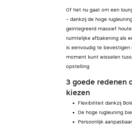
Of het nu gaat om een loun
– dankzij de hoge rugleuni
geïntegreerd massief houten
ruimtelijke afbakening als
is eenvoudig te bevestigen 
moment kunt wisselen tusse
opstelling.
3 goede redenen o
kiezen
Flexibiliteit dankzij B
De hoge rugleuning bie
tials
Persoonlijk aanpasbaar
ssentieel voor het functioneren van de site en kunnen niet worden uitgeschakeld in o