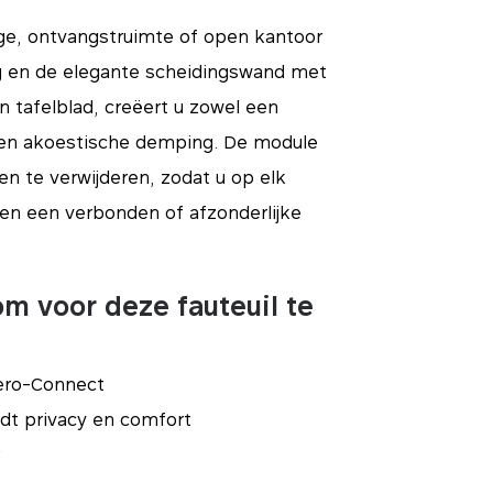
ge, ontvangstruimte of open kantoor
ng en de elegante scheidingswand met
 tafelblad, creëert u zowel een
 een akoestische demping. De module
en te verwijderen, zodat u op elk
n een verbonden of afzonderlijke
m voor deze fauteuil te
olero-Connect
dt privacy en comfort
Essentials
nze systemen. Ze