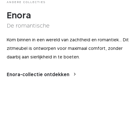
aan de website naar hun voorkeuren te
ANDERE COLLECTIES
vragen.
Enora
BEWAARTERMIJN
DOMEIN
12 maanden
mobitec.be
De romantische
Kom binnen in een wereld van zachtheid en romantiek... Dit
zitmeubel is ontworpen voor maximaal comfort, zonder
daarbij aan sierlijkheid in te boeten.
Enora-collectie ontdekken