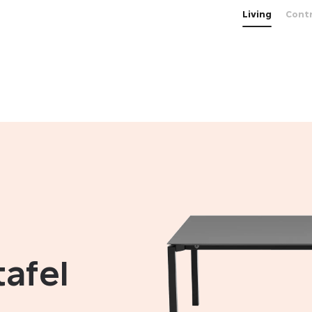
Living
Cont
afel