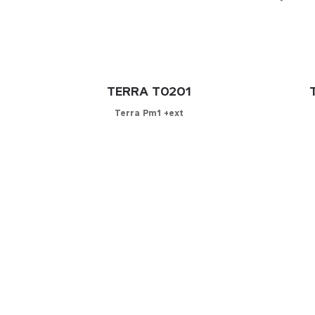
TERRA T0201
Terra Pm1 +ext
Configurator
C