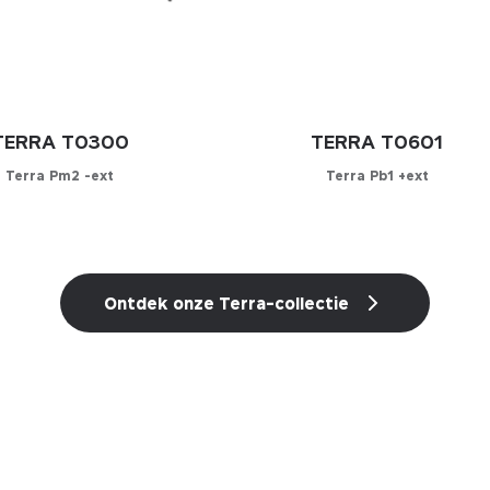
TERRA T0300
TERRA T0601
Terra Pm2 -ext
Terra Pb1 +ext
onfigurator
Configurator
Ontdek onze Terra-collectie