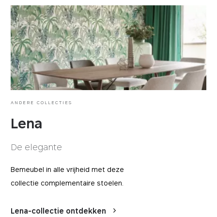
gebruikt om de sessiestatus bij te houden.
Google Analytics is een webanalysedienst van
epic-cookie-prefs
Google die anoniem websiteverkeer bijhoudt
en rapporteert.
Cookie die de voorkeuren voor cookie-
instellingen van de gebruiker onthoudt.
BEWAARTERMIJN
DOMEIN
Hierdoor hoeven gebruikers niet bij elk bezoek
13 maanden
mobitec.be
aan de website naar hun voorkeuren te
vragen.
BEWAARTERMIJN
DOMEIN
12 maanden
mobitec.be
ANDERE COLLECTIES
Lena
De elegante
Bemeubel in alle vrijheid met deze
collectie complementaire stoelen.
Lena-collectie ontdekken