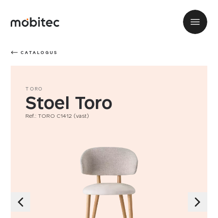
CATALOGUS
TORO
Stoel Toro
Ref.: TORO C1412 (vast)