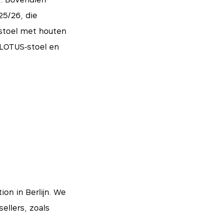
25/26, die
O‑stoel met houten
 LOTUS‑stoel en
Essentials
on in Berlijn. We
nze systemen. Ze
ensten inhouden,
ellers, zoals
r zo instellen dat
hebben voor