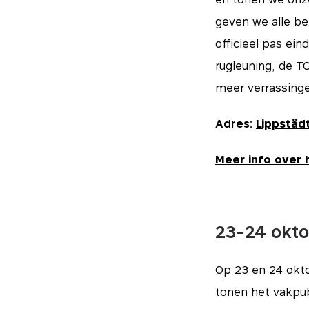
geven we alle be
officieel pas ein
rugleuning, de T
meer verrassinge
Adres:
Lippstäd
Meer info over 
23-24 okto
Essen
Op 23 en 24 okto
Deze cookies zijn e
Mark
worden over het alg
tonen het vakpub
zoals het instellen
deze cookies worde