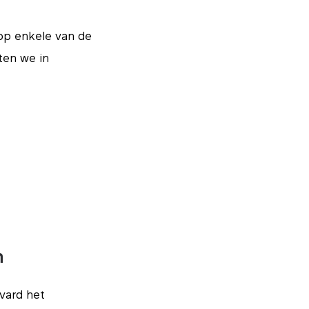
op enkele van de
ten we in
n
vard het