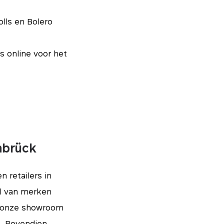
lls en Bolero
is online voor het
nbrück
 retailers in
al van merken
e onze showroom
e. Bovendien