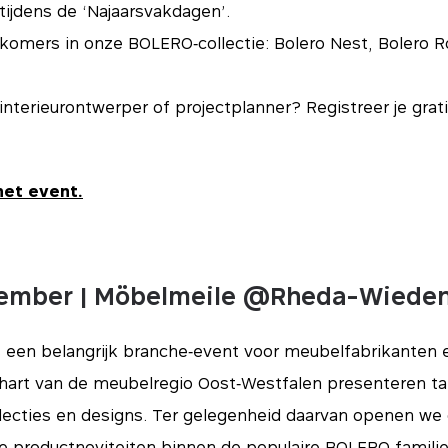
tijdens de ‘Najaarsvakdagen’.
omers in onze BOLERO‑collectie: Bolero Nest, Bolero Ro
 interieurontwerper of projectplanner? Registreer je grat
het event.
tember | Möbelmeile @Rheda-Wiede
 een belangrijk branche‑event voor meubelfabrikanten en
t hart van de meubelregio Oost‑Westfalen presenteren t
llecties en designs. Ter gelegenheid daarvan openen w
 productnoviteiten binnen de populaire BOLERO‑famili