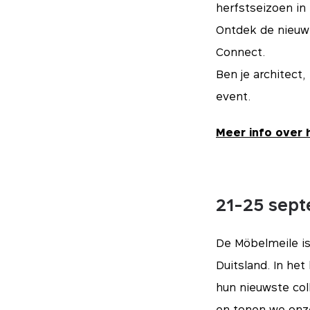
herfstseizoen in 
Ontdek de nieuwk
Connect.
Ben je architect,
event.
Meer info over 
21-25 sep
De Möbelmeile is
Duitsland. In he
hun nieuwste co
en tonen we onze