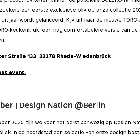
zoekers een eerste exclusieve blik op onze collectie 20
d dit jaar wordt gelanceerd. Kijk uit naar de nieuwe TOR
ORO‑keukenkruk, een nog comfortabelere versie van de
n.
ter Straße 133, 33378 Rheda-Wiedenbrück
het event.
ber | Design Nation @Berlin
tials
ber 2025 zijn we voor het eerst aanwezig op Design Nati
ssentieel voor het functioneren van de site en kunnen niet worden uitgeschakeld in o
eting
emeen ingesteld als reactie op handelingen die u verricht en die een verzoek om di
liek in de hoofdstad een selectie van onze design‑bests
 van uw privacyvoorkeuren, inloggen of het invullen van formulieren. U kunt uw browse
n geblokkeerd of dat u hiervan op de hoogte wordt gesteld, maar dit kan gevolgen 