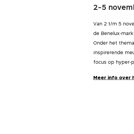
2-5 novemb
Van 2 t/m 5 nove
de Benelux‑mark
Onder het them
inspirerende meu
focus op hyper‑p
Meer info over 