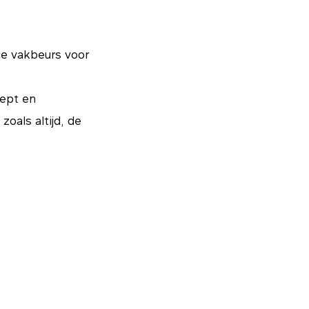
te vakbeurs voor
ept en
oals altijd, de