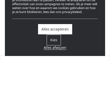
je voorkeuren aan te passen, verkeer te analyseren en de
effectiviteit van onze campagnes te meten. Als je meer wilt
weten over hoe en waarom we cookies gebruiken en hoe
je ze kunt blokkeren, lees dan ons privacybeleid.
Alles accepteren
Kies
Alles afwijzen
Vind een verdeler
Dicht bij u