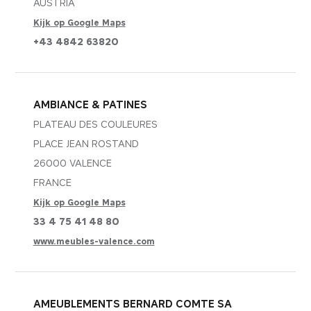
AUSTRIA
vragen.
Kijk op Google Maps
BEWAARTERMIJN
DOMEIN
12 maanden
mobitec.be
+43 4842 63820
AMBIANCE & PATINES
PLATEAU DES COULEURES
PLACE JEAN ROSTAND
26000 VALENCE
FRANCE
Kijk op Google Maps
33 4 75 41 48 80
www.meubles-valence.com
AMEUBLEMENTS BERNARD COMTE SA