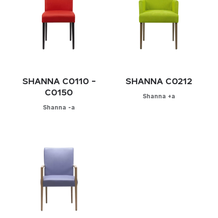
SHANNA C0110 -
SHANNA C0212
C0150
Shanna +a
Shanna -a
Configurateur
Configurateur
CHOISISSEZ VOTRE
MATIÈRE
CHOISISSEZ VOTRE
MATIÈRE
Cuir
Cuir
Simili-cuir
Simili-cuir
Tissus
Tissus