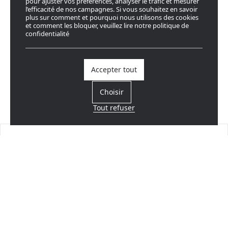
pour ajuster vos préférences, analyser le trafic et mesurer
l’efficacité de nos campagnes. Si vous souhaitez en savoir
plus sur comment et pourquoi nous utilisons des cookies
et comment les bloquer, veuillez lire notre politique de
confidentialité
Accepter tout
Choisir
Tout refuser
Trouvez un revendeur
Près de chez vous