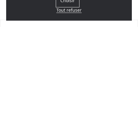
Choisir
Tout refuser
Trouvez un revendeur
Près de chez vous
Contactez-nous
Nous envoyer un message