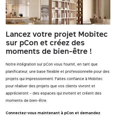
_ga_E751VTTT8Q
DURÉE
DOMAINE
12 mois
Ce cookie Google Analytics est utilisé pour
mobitec.be
conserver l'état de la session. Google Analytics
est un service d'analyse du Web offert par
epic-cookie-prefs
Google qui permet de suivre et de rapporter le
trafic d'un site Web de façon anonyme.
Cookie qui mémorise les préférences de
l'utilisateur en matière de paramètres de
DURÉE
DOMAINE
Lancez votre projet Mobitec
cookies. Il permet d'éviter de demander à
13 mois
mobitec.be
l'utilisateur ses préférences à chaque fois qu'il
visite le site web.
sur pCon et créez des
DURÉE
DOMAINE
moments de bien-être !
12 mois
mobitec.be
Notre intégration sur pCon vous fournit, en tant que
planificateur, une base flexible et professionnelle pour des
projets qui impressionnent. Faites confiance à Mobitec
pour réaliser des projets que vos clients vivront et
apprécieront – des espaces qui invitent et créent des
moments de bien-être.
Connectez-vous maintenant à pCon et demandez