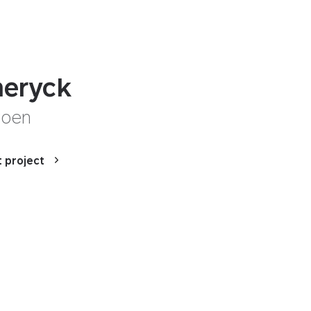
eryck
groen
t project