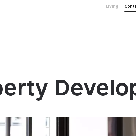
Living
Cont
operty Devel