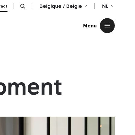
Belgique / Belgie
NL
ract
Sluiten
Menu
opment