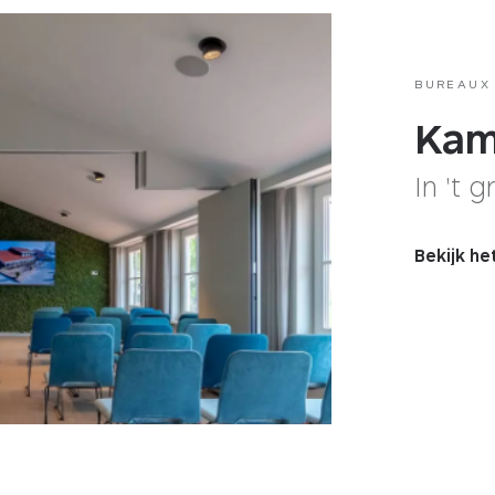
BUREAUX
Kam
In 't 
Bekijk he