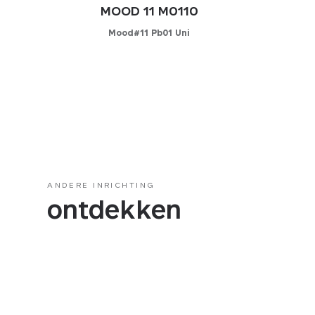
MOOD 11 M0110
Mood#11 Pb01 Uni
Configurator
KIES UW STOFFERING
Leder
Kunstleder
Stof
ANDERE INRICHTING
ontdekken