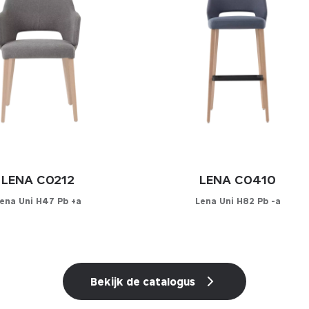
LENA C0212
LENA C0410
ena Uni H47 Pb +a
Lena Uni H82 Pb -a
onfigurator
Configurator
UW STOFFERING
KIES UW STOFFERING
Bekijk de catalogus
r
Leder
tleder
Kunstleder