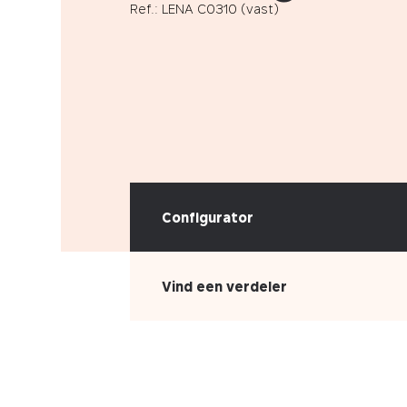
Ref.: LENA C0310 (vast)
Configurator
Vind een verdeler
KIES UW STOFFERING
Leder
Kunstleder