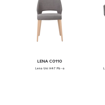
LENA C0110
Lena Uni H47 Pb -a
L
Configurator
C
KIES UW STOFFERING
KIES 
Leder
Lede
Kunstleder
Kuns