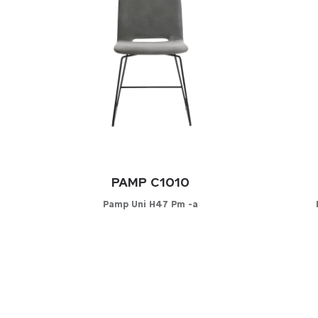
PAMP C1010
Pamp Uni H47 Pm -a
Configurateur
C
CHOISISSEZ VOTRE MATIÈRE
CHOIS
Cuir
Cuir
Simili-cuir
Simil