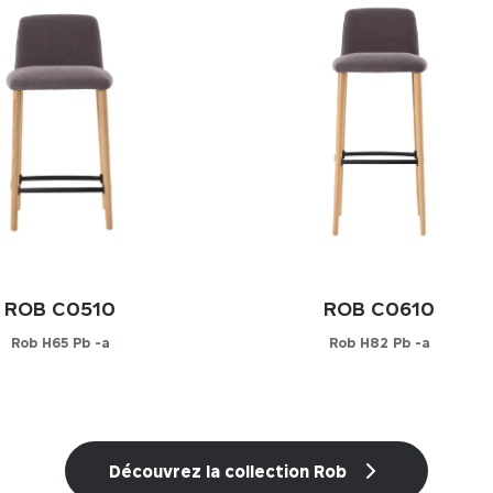
ROB C0510
ROB C0610
Rob H65 Pb -a
Rob H82 Pb -a
onfigurateur
Configurateur
ISSEZ VOTRE MATIÈRE
CHOISISSEZ VOTRE MATIÈRE
Découvrez la collection Rob
Cuir