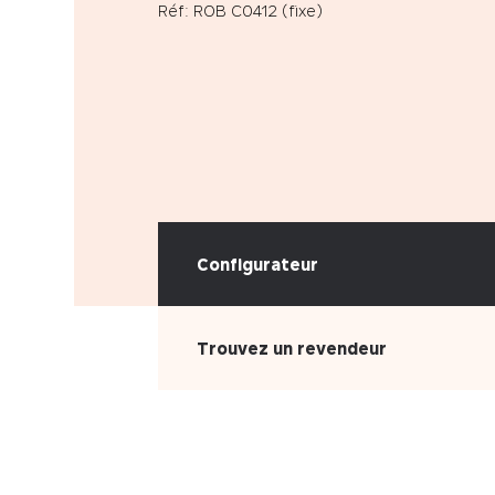
Réf: ROB C0412 (fixe)
Configurateur
Trouvez un revendeur
CHOISISSEZ VOTRE MATIÈRE
Cuir
Simili-cuir