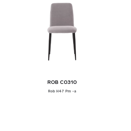
ROB C0310
Rob H47 Pm -a
Configurateur
C
CHOISISSEZ VOTRE MATIÈRE
CHOIS
Cuir
Cuir