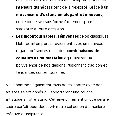
intérieurs qui nécessitent de la flexibilité. Grâce à un
mécanisme d’extension élégant et innovant
,
cette pièce se transforme facilement pour
s’adapter à toute occasion.
Les incontournables, réinventés :
Nos classiques
Mobitec intemporels reviennent avec un nouveau
regard, présentés dans des
combinaisons de
couleurs et de matériaux
qui illustrent la
polyvalence de nos designs, fusionnant tradition et
tendances contemporaines.
Nous sommes également ravis de collaborer avec des
artistes sélectionnés qui apporteront une touche
Essentiels
Essentials
artistique à notre stand. Cet environnement unique sera le
cadre parfait pour découvrir notre collection de manière
Ces cookies sont essentiels au fonctionnement du
Marketing
site et ne peuvent être désactivés dans nos
créative et inspirante.
systèmes. Ils sont généralement installés en