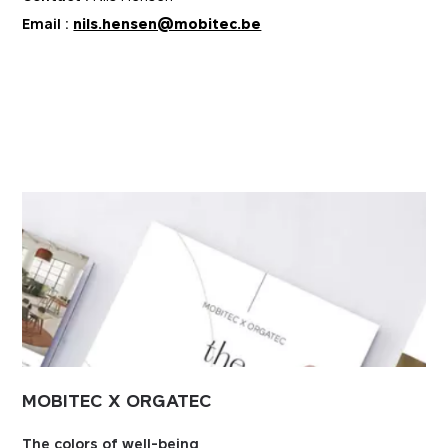
12 mois
mobitec.be
Email :
nils.hensen@mobitec.be
MOBITEC X ORGATEC
The colors of well-being