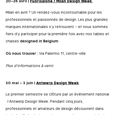
20–26 avril |
Fuorisalone / Milan Design Week
Milan en avril ? Un rendez-vous incontournable pour les
professionnels et passionnés de design. Les plus grandes
marques internationales s’y retrouvent – et nous sommes
fiers d’y participer pour la première fois avec nos tables et
chaises
designed in Belgium
.
Où nous trouver :
Via Palermo 11, centre-ville
Essentiels
Essentials
Plus d’informations à venir.
Ces cookies sont essentiels au fonctionnement du
Marketing
site et ne peuvent être désactivés dans nos
systèmes. Ils sont généralement installés en
réponse à des actions que vous entreprenez et
30 mai – 3 juin |
Antwerp Design Week
En utilisant ces cookies, nous sommes en mesure
Performance
qui constituent une demande de services, comme
de vous montrer des publicités sur des sites web
le réglage de vos préférences en matière de
de tiers qui peuvent être pertinentes pour vous.
confidentialité, la connexion ou le remplissage de
Le premier semestre se clôture par un événement national
Nous pouvons également mesurer leur efficacité.
formulaires. Vous pouvez configurer votre
Ces cookies nous permettent de savoir combien
navigateur de manière à bloquer ces cookies ou à
de personnes visitent nos sites web et à partir de
: l’Antwerp Design Week. Pendant cinq jours,
en être informé, mais certaines parties du site
quelles sources elles arrivent sur nos sites web. Ils
_fbp
web peuvent en être affectées. Ces cookies ne
nous aident à comprendre quelles (parties) de nos
professionnels et amateurs de design découvrent dans
stockent aucune information d’identification
sites web sont populaires et comment les visiteurs
Accepter tout
personnelle.
Utilisé par Facebook pour diffuser de la
naviguent sur nos sites web. Cela nous permet