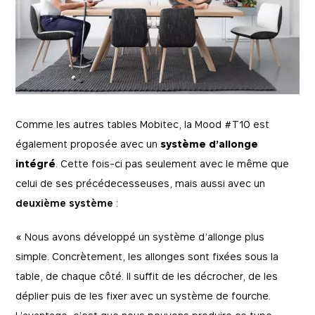
Comme les autres tables Mobitec, la Mood #T10 est
également proposée avec un
système d’allonge
intégré
. Cette fois-ci pas seulement avec le même que
celui de ses précédecesseuses, mais aussi avec un
deuxième système
:
Essentiels
Essentials
« Nous avons développé un système d’allonge plus
Ces cookies sont essentiels au fonctionnement du
Marketing
simple. Concrètement, les allonges sont fixées sous la
site et ne peuvent être désactivés dans nos
systèmes. Ils sont généralement installés en
table, de chaque côté. Il suffit de les décrocher, de les
réponse à des actions que vous entreprenez et
En utilisant ces cookies, nous sommes en mesure
Performance
qui constituent une demande de services, comme
de vous montrer des publicités sur des sites web
déplier puis de les fixer avec un système de fourche.
le réglage de vos préférences en matière de
de tiers qui peuvent être pertinentes pour vous.
confidentialité, la connexion ou le remplissage de
Nous pouvons également mesurer leur efficacité.