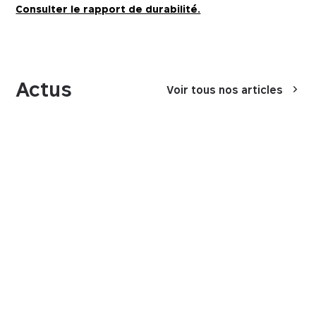
Consulter le rapport de durabilité.
Actus
Voir tous nos articles
Essentiels
Essentials
Ces cookies sont essentiels au fonctionnement du