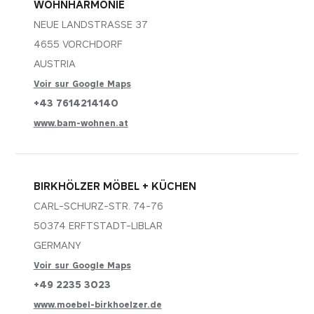
DURÉE
DOMAINE
WOHNHARMONIE
cookies. Il permet d'éviter de demander à
13 mois
mobitec.be
l'utilisateur ses préférences à chaque fois qu'il
NEUE LANDSTRASSE 37
visite le site web.
4655 VORCHDORF
DURÉE
DOMAINE
12 mois
mobitec.be
AUSTRIA
Voir sur Google Maps
+43 7614214140
www.bam-wohnen.at
BIRKHÖLZER MÖBEL + KÜCHEN
CARL-SCHURZ-STR. 74-76
50374 ERFTSTADT-LIBLAR
GERMANY
Voir sur Google Maps
+49 2235 3023
www.moebel-birkhoelzer.de