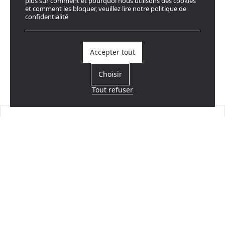
plus sur comment et pourquoi nous utilisons des cookies
et comment les bloquer, veuillez lire notre politique de
confidentialité
Accepter tout
Choisir
Tout refuser
Trouvez un revendeur
Près de chez vous