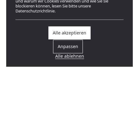
und warum wir Cookies verwenden und wie Sie sie
blockieren können, lesen Sie bitte unsere
Datenschutzrichtlinie.
Alle akzeptieren
Anpassen
Alle ablehnen
Einen Händler finden
In Ihrer Nähe