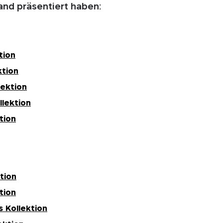
land präsentiert haben:
tion
ktion
lektion
llektion
tion
tion
tion
s Kollektion