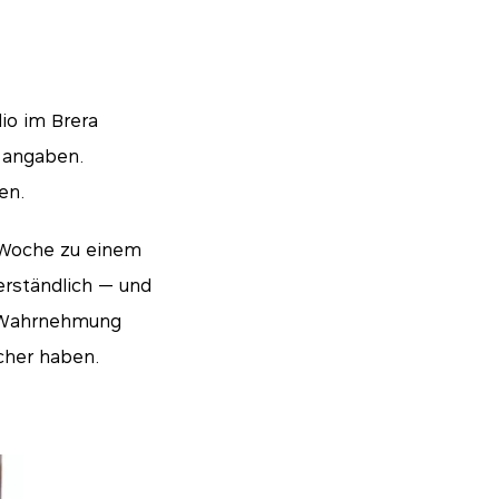
io im Brera
 angaben.
en.
r Woche zu einem
rständlich — und
e Wahrnehmung
cher haben.