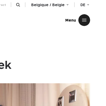
Belgique / Belgie
DE
ract
Schließen
Menu
ek