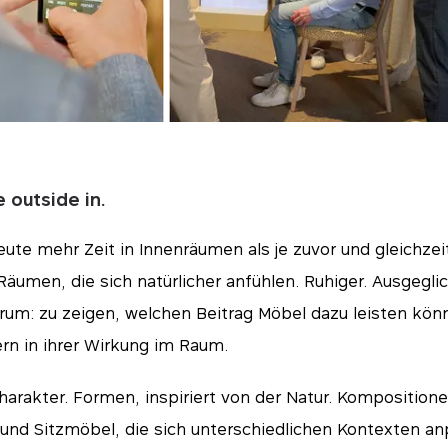
 outside in.
eute mehr Zeit in Innenräumen als je zuvor und gleichzei
äumen, die sich natürlicher anfühlen. Ruhiger. Ausgeglic
rum: zu zeigen, welchen Beitrag Möbel dazu leisten könn
ern in ihrer Wirkung im Raum.
tials
Charakter. Formen, inspiriert von der Natur. Komposition
 und Sitzmöbel, die sich unterschiedlichen Kontexten a
für das Funktionieren der Website unerlässlich und können in unseren Systemen nicht