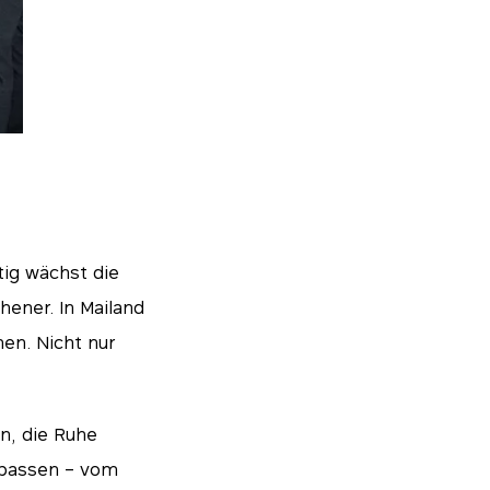
tig wächst die
hener. In Mailand
en. Nicht nur
en, die Ruhe
Essentials
npassen – vom
 deaktiviert