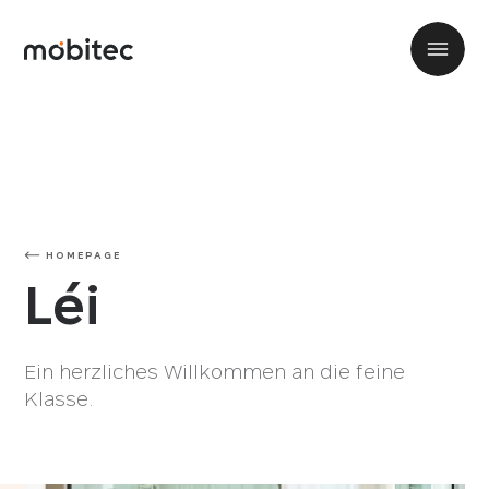
| Mobitec" />
| Mobitec" />
HOMEPAGE
Léi
Ein herzliches Willkommen an die feine
Klasse.