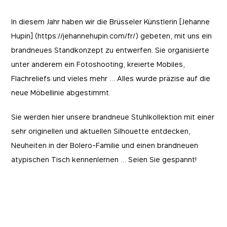
In diesem Jahr haben wir die Brüsseler Künstlerin [Jehanne
Hupin] (https://jehannehupin.com/fr/) gebeten, mit uns ein
brandneues Standkonzept zu entwerfen. Sie organisierte
unter anderem ein Fotoshooting, kreierte Mobiles,
Flachreliefs und vieles mehr … Alles wurde präzise auf die
neue Möbellinie abgestimmt.
Sie werden hier unsere brandneue Stuhlkollektion mit einer
sehr originellen und aktuellen Silhouette entdecken,
Neuheiten in der Bolero-Familie und einen brandneuen
atypischen Tisch kennenlernen … Seien Sie gespannt!
Essentials
Essentials
Diese Cookies sind für das Funktionieren der
Marketing
Website unerlässlich und können in unseren