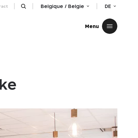
Belgique / Belgie
DE
ract
Schließen
Menu
nke