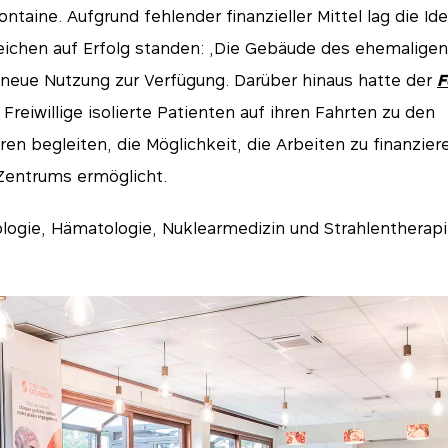
Fontaine. Aufgrund fehlender finanzieller Mittel lag die I
 Zeichen auf Erfolg standen: „Die Gebäude des ehemaligen
 neue Nutzung zur Verfügung. Darüber hinaus hatte der
F
reiwillige isolierte Patienten auf ihren Fahrten zu den
n begleiten, die Möglichkeit, die Arbeiten zu finanziere
Zentrums ermöglicht.
logie, Hämatologie, Nuklearmedizin und Strahlentherap
tials
für das Funktionieren der Website unerlässlich und können in unseren Systemen nicht