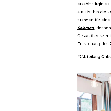
erzählt Virginie 
auf Eis, bis die
standen für eine
Salamon
,
dessen F
Gesundheitszentre
Entstehung des 
*(Abteilung Onko
Essen
Diese Cookies sind 