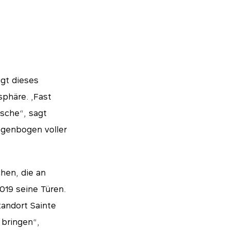
gt dieses
phäre. „Fast
sche“, sagt
Regenbogen voller
hen, die an
019 seine Türen.
tandort Sainte
 bringen“,