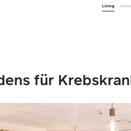
Living
Cont
edens für Krebskra