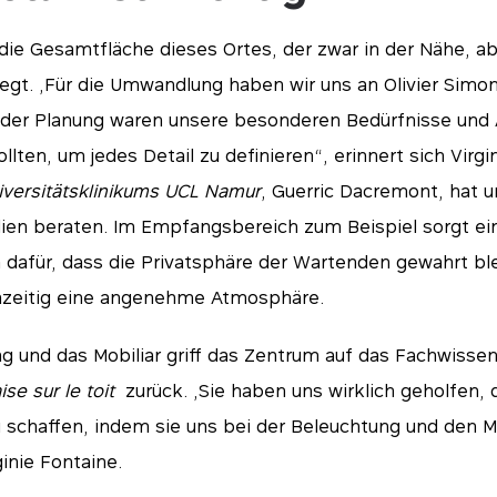
 die Gesamtfläche dieses Ortes, der zwar in der Nähe, a
egt. „Für die Umwandlung haben wir uns an Olivier Simo
der Planung waren unsere besonderen Bedürfnisse und A
llten, um jedes Detail zu definieren“, erinnert sich Virgi
iversitätsklinikums UCL Namur
, Guerric Dacremont, hat u
lien beraten. Im Empfangsbereich zum Beispiel sorgt ei
 dafür, dass die Privatsphäre der Wartenden gewahrt ble
zeitig eine angenehme Atmosphäre.
ung und das Mobiliar griff das Zentrum auf das Fachwisse
se sur le toit
zurück. „Sie haben uns wirklich geholfen,
 schaffen, indem sie uns bei der Beleuchtung und den 
inie Fontaine.