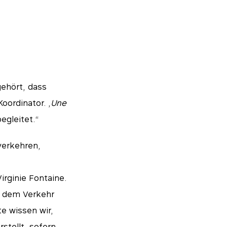
gehört, dass
ordinator. „
Une
egleitet.“
verkehren,
rginie Fontaine.
s dem Verkehr
e wissen wir,
stellt, sofern