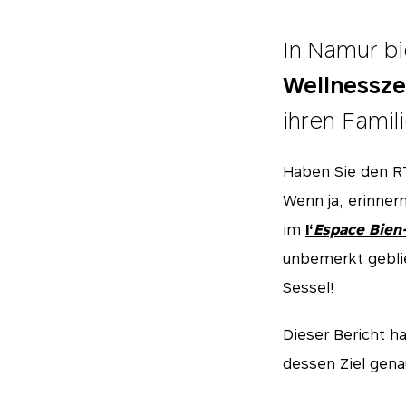
In Namur bi
Wellnessz
ihren Fami
Haben Sie den R
Wenn ja, erinnern
im
l‘
Espace Bien-
unbemerkt geblie
Sessel!
Dieser Bericht h
dessen Ziel gena