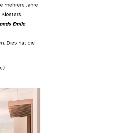
dee mehrere Jahre
 Klosters
onds Emile
n. Dies hat die
ie)
Essentials
 deaktiviert