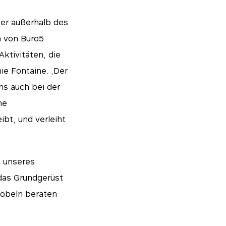
ber außerhalb des
n von Buro5
ktivitäten, die
nie Fontaine. „Der
ns auch bei der
ne
ibt, und verleiht
n unseres
 das Grundgerüst
Möbeln beraten