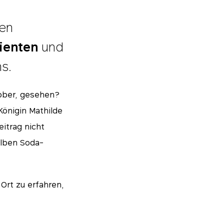
nen
ienten
und
s.
ober, gesehen?
Königin Mathilde
itrag nicht
elben Soda-
Ort zu erfahren,