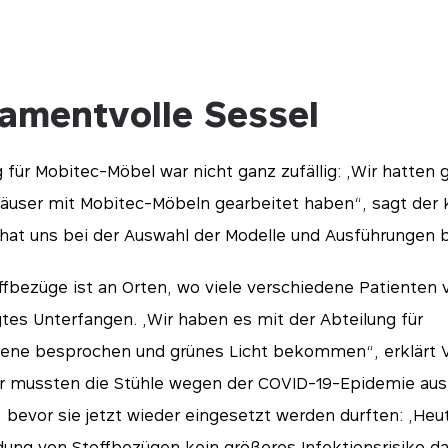
amentvolle Sessel
 für Mobitec-Möbel war nicht ganz zufällig: „Wir hatten 
user mit Mobitec-Möbeln gearbeitet haben“, sagt der Ko
hat uns bei der Auswahl der Modelle und Ausführungen b
ffbezüge ist an Orten, wo viele verschiedene Patienten 
es Unterfangen. „Wir haben es mit der Abteilung für
ene besprochen und grünes Licht bekommen“, erklärt Vi
ter mussten die Stühle wegen der COVID-19-Epidemie au
bevor sie jetzt wieder eingesetzt werden durften: „Heut
ung von Stoffbezügen kein größeres Infektionsrisiko dar