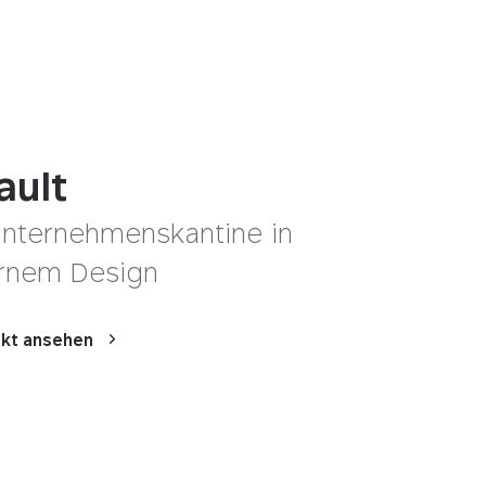
ault
Unternehmenskantine in
rnem Design
ekt ansehen