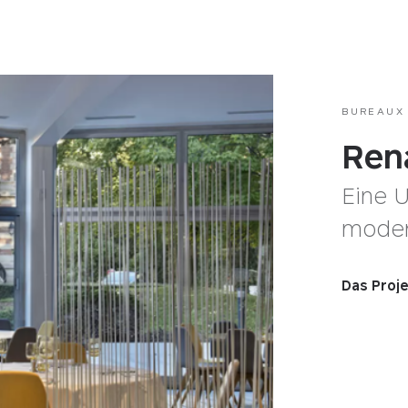
BUREAUX
Ren
Eine 
mode
Das Proj