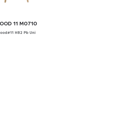
OOD 11 M0710
ood#11 H82 Pb Uni
onfigurator
N SIE IHREN BEZUG
r
tleder