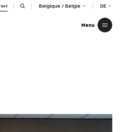
Belgique / Belgie
DE
ract
Schließen
Menu