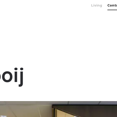
Living
Cont
oij