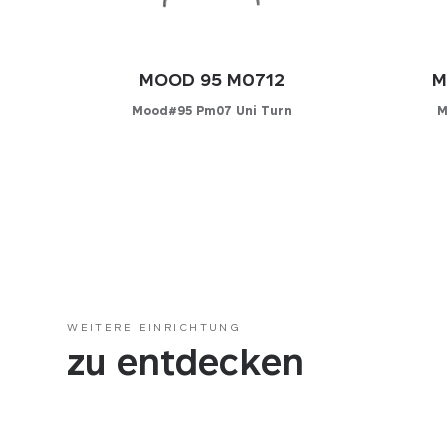
MOOD 95 M0712
M
Mood#95 Pm07 Uni Turn
M
Konfigurator
K
WÄHLEN SIE IHREN BEZUG
WÄHLE
Leder
Lede
Kunstleder
Kuns
Stoff
Stoff
WEITERE EINRICHTUNG
zu entdecken