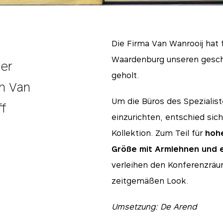
Die Firma Van Wanrooij hat 
Waardenburg unseren gesch
der
geholt.
n Van
Um die Büros des Spezialist
ff
einzurichten, entschied sic
Kollektion.
Zum Teil für
hoh
Größe mit Armlehnen und e
verleihen den Konferenzrä
zeitgemäßen Look.
Umsetzung: De Arend