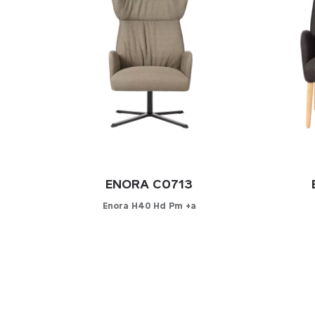
ENORA C0713
Enora H40 Hd Pm +a
Konfigurator
K
WÄHLEN SIE IHREN BEZUG
WÄHLE
Kunstleder
Kuns
Stoff
Stoff