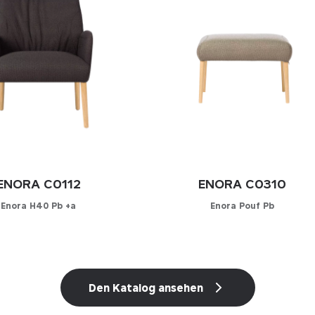
ENORA C0112
ENORA C0310
Enora H40 Pb +a
Enora Pouf Pb
onfigurator
Konfigurator
N SIE IHREN BEZUG
WÄHLEN SIE IHREN BEZUG
Den Katalog ansehen
tleder
Kunstleder
Stoff