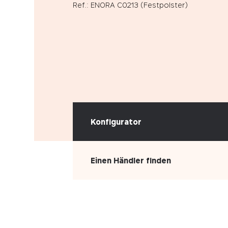
Ref.: ENORA C0213 (Festpolster)
Konfigurator
Einen Händler finden
WÄHLEN SIE IHREN BEZUG
Kunstleder
Stoff