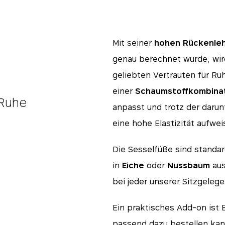
Mit seiner
hohen Rückenle
genau berechnet wurde, wir
geliebten Vertrauten für Ru
einer
Schaumstoffkombina
 Ruhe
anpasst und trotz der daru
eine hohe Elastizität aufwei
Die Sesselfüße sind stand
in
Eiche
oder
Nussbaum
aus
bei jeder unserer Sitzgeleg
Ein praktisches Add-on ist
passend dazu bestellen kan