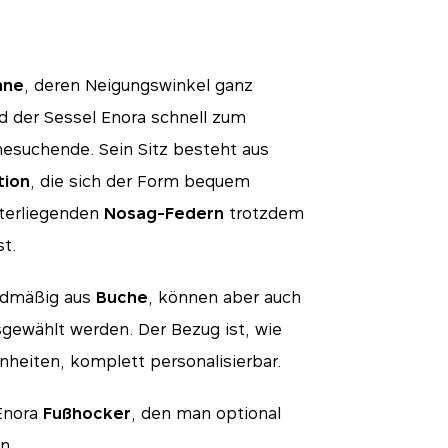
hne
, deren Neigungswinkel ganz
d der Sessel Enora schnell zum
hesuchende. Sein Sitz besteht aus
tion
, die sich der Form bequem
nterliegenden
Nosag-Federn
trotzdem
st.
ardmäßig aus
Buche
, können aber auch
gewählt werden. Der Bezug ist, wie
enheiten, komplett personalisierbar.
 Enora
Fußhocker
, den man optional
n.