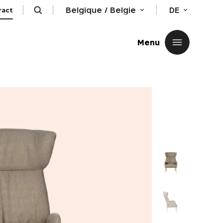
Belgique / Belgie
DE
ract
Schließen
Menu