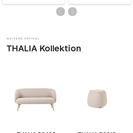
WEITERE ARTIKEL
THALIA Kollektion
Essentials
Essentials
Diese Cookies sind für das Funktionieren der
Marketing
Website unerlässlich und können in unseren
Systemen nicht deaktiviert werden. Sie werden in
der Regel als Reaktion auf Ihre Handlungen
Durch die Verwendung dieser Cookies können
Performance
gesetzt, die eine Anfrage nach Dienstleistungen
wir Ihnen Werbung auf Websites Dritter zeigen,
darstellen, wie z. B. die Einstellung Ihrer
die für Sie relevant sein könnte. Wir können auch
Datenschutzeinstellungen, das Einloggen oder
ihre Wirksamkeit messen.