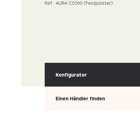
Ref.: AURA C0310 (Festpolster)
Konfigurator
Einen Händler finden
WÄHLEN SIE IHREN BEZUG
Leder
Kunstleder