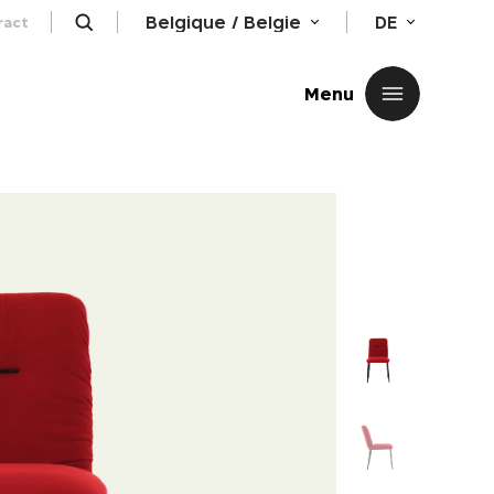
Belgique / Belgie
DE
ract
Schließen
Menu