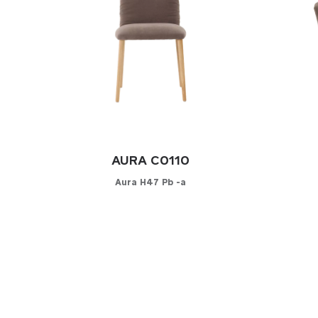
AURA C0110
Aura H47 Pb -a
Konfigurator
K
WÄHLEN SIE IHREN BEZUG
WÄHLE
Leder
Lede
Kunstleder
Kuns
Stoff
Stoff