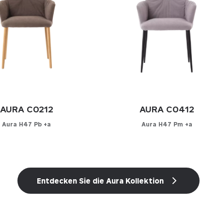
AURA C0212
AURA C0412
Aura H47 Pb +a
Aura H47 Pm +a
onfigurator
Konfigurator
N SIE IHREN BEZUG
WÄHLEN SIE IHREN BEZUG
Entdecken Sie die Aura Kollektion
r
Leder
tleder
Kunstleder
Stoff