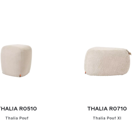
THALIA R0510
THALIA R0710
Thalia Pouf
Thalia Pouf Xl
onfigurator
Konfigurator