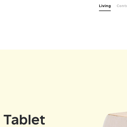
Living
Cont
 Tablet