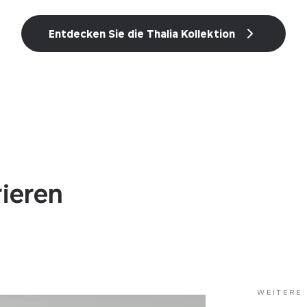
N SIE IHREN BEZUG
WÄHLEN SIE IHREN BEZUG
Entdecken Sie die Thalia Kollektion
tleder
Kunstleder
Stoff
rieren
WEITERE