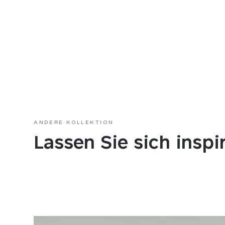
WÄHLEN SIE IHREN BEZUG
WÄHLE
Kunstleder
Kuns
Stoff
Stoff
ANDERE KOLLEKTION
Lassen Sie sich inspi