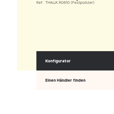
Ref.: THALIA R0610 (Festpolster)
Konfigurator
Einen Händler finden
WÄHLEN SIE IHREN BEZUG
Kunstleder
Stoff