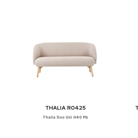
THALIA R0425
Thalia Duo Uni H40 Pb
Konfigurator
K