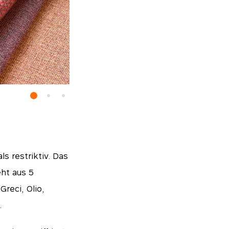
s restriktiv. Das
eht aus 5
reci, Olio,
.
Essentials
 deaktiviert