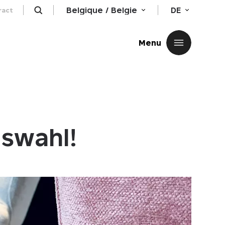
Belgique / Belgie
DE
ract
Schließen
Menu
uswahl!