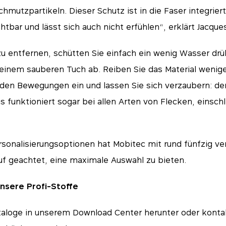
hmutzpartikeln. Dieser Schutz ist in die Faser integriert.
tbar und lässt sich auch nicht erfühlen“, erklärt Jacque
u entfernen, schütten Sie einfach ein wenig Wasser dr
 einem sauberen Tuch ab. Reiben Sie das Material weni
nden Bewegungen ein und lassen Sie sich verzaubern: de
s funktioniert sogar bei allen Arten von Flecken, einsch
rsonalisierungsoptionen hat Mobitec mit rund fünfzig v
f geachtet, eine maximale Auswahl zu bieten.
nsere Profi-Stoffe
taloge in unserem Download Center herunter oder kontak