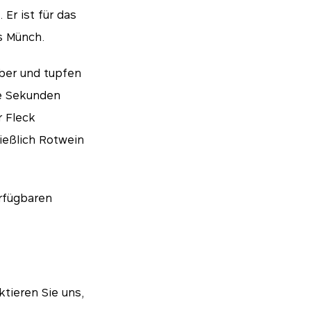
 Er ist für das
s Münch.
über und tupfen
ge Sekunden
r Fleck
ließlich Rotwein
erfügbaren
tieren Sie uns,