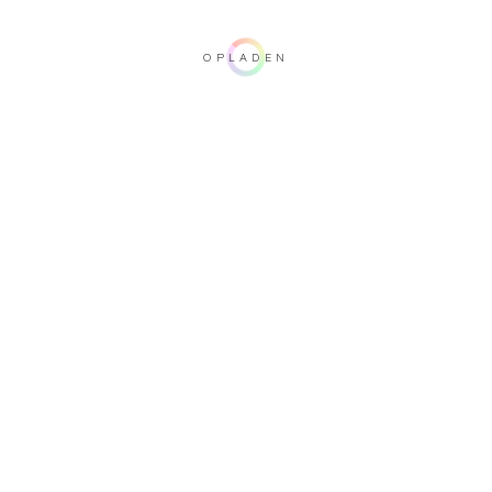
OPLADEN
Belangrijke opmerking: deze 3D-weergave is niet contractueel. Bezoek een
van onze dealers om uw configuratie te controleren.
Bekleding