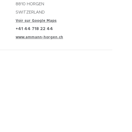
DOMAINE
DOMAINE
8810 HORGEN
mobitec.be
mobitec.be
SWITZERLAND
Voir sur Google Maps
+41 44 718 22 44
www.ammann-horgen.ch