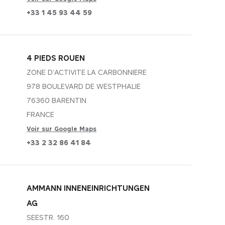
+33 1 45 93 44 59
Essentials
4 PIEDS ROUEN
ZONE D'ACTIVITE LA CARBONNIERE
s sont
e services, comme le
978 BOULEVARD DE WESTPHALIE
. Vous pouvez
s du site web
76360 BARENTIN
s qui peuvent être
FRANCE
Voir sur Google Maps
sources elles
es et comment les
+33 2 32 86 41 84
que vous puissiez
ebook crypté et un
agrégées et donc
DOMAINE
 publicité.
Accepter tout
mobitec.be
DOMAINE
mobitec.be
AMMANN INNENEINRICHTUNGEN
AG
t d'éviter de
ervice d'analyse du
e.
SEESTR. 160