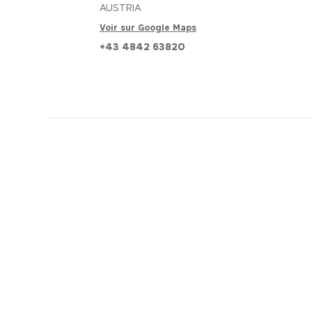
DURÉE
DURÉE
AUSTRIA
12 mois
13 mois
Voir sur Google Maps
+43 4842 63820