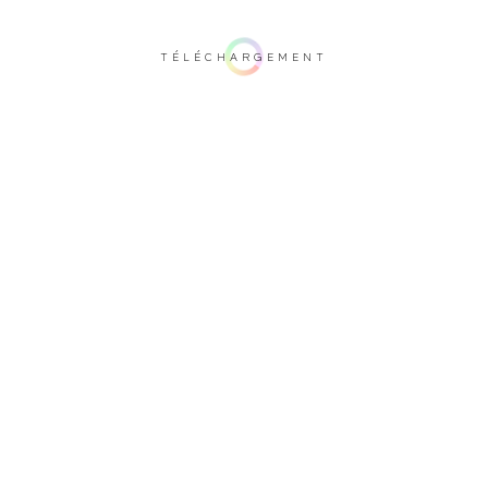
TÉLÉCHARGEMENT
Remarque importante: ce rendu 3D n'est pas contractuel. Afin de vérifier votre
configuration, nous vous invitons à vous rendre auprès d'un de nos
revendeurs.
Recouvrement