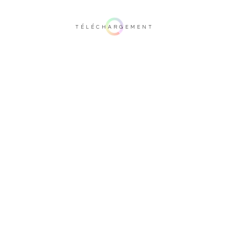
TÉLÉCHARGEMENT
Remarque importante: ce rendu 3D n'est pas contractuel. Afin de vérifier votre
configuration, nous vous invitons à vous rendre auprès d'un de nos
revendeurs.
Recouvrement