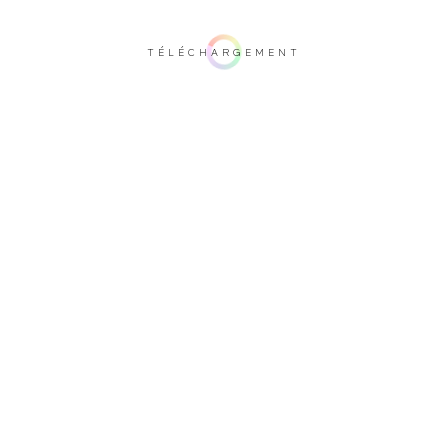
TÉLÉCHARGEMENT
Remarque importante: ce rendu 3D n'est pas contractuel. Afin de vérifier votre
configuration, nous vous invitons à vous rendre auprès d'un de nos
revendeurs.
Recouvrement