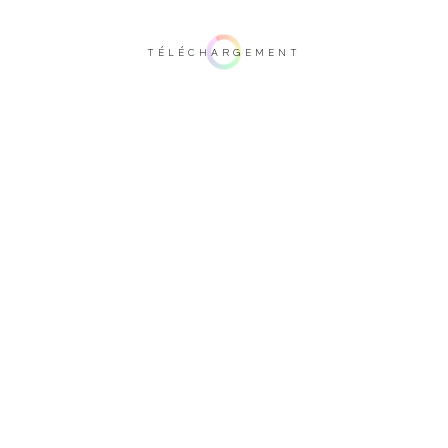
TÉLÉCHARGEMENT
Remarque importante: ce rendu 3D n'est pas contractuel. Afin de vérifier votre
configuration, nous vous invitons à vous rendre auprès d'un de nos
revendeurs.
Recouvrement