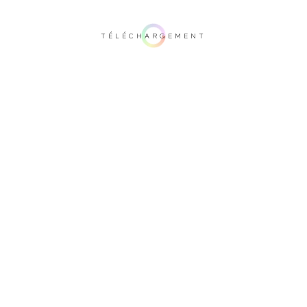
TÉLÉCHARGEMENT
Remarque importante: ce rendu 3D n'est pas contractuel. Afin de vérifier votre
configuration, nous vous invitons à vous rendre auprès d'un de nos
revendeurs.
Recouvrement